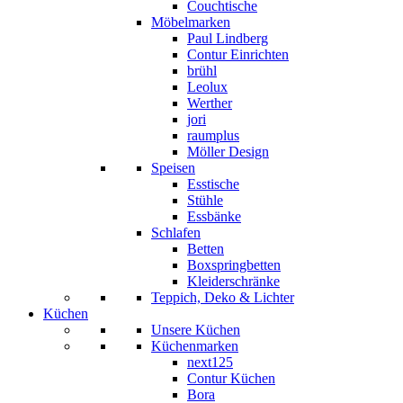
Couchtische
Möbelmarken
Paul Lindberg
Contur Einrichten
brühl
Leolux
Werther
jori
raumplus
Möller Design
Speisen
Esstische
Stühle
Essbänke
Schlafen
Betten
Boxspringbetten
Kleiderschränke
Teppich, Deko & Lichter
Küchen
Unsere Küchen
Küchenmarken
next125
Contur Küchen
Bora