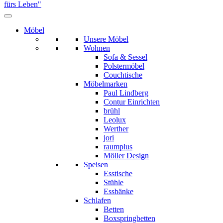
Möbel
Unsere Möbel
Wohnen
Sofa & Sessel
Polstermöbel
Couchtische
Möbelmarken
Paul Lindberg
Contur Einrichten
brühl
Leolux
Werther
jori
raumplus
Möller Design
Speisen
Esstische
Stühle
Essbänke
Schlafen
Betten
Boxspringbetten