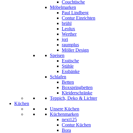
Couchtische
Möbelmarken
Paul Lindberg
Contur Einrichten
brühl
Leolux
Werther
jori
raumplus
Möller Design
Speisen
Esstische
Stühle
Essbänke
Schlafen
Betten
Boxspringbetten
Kleiderschränke
Teppich, Deko & Lichter
Küchen
Unsere Küchen
Küchenmarken
next125
Contur Küchen
Bora