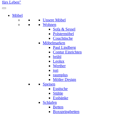
Möbel
Unsere Möbel
Wohnen
Sofa & Sessel
Polstermöbel
Couchtische
Möbelmarken
Paul Lindberg
Contur Einrichten
brühl
Leolux
Werther
jori
raumplus
Möller Design
Speisen
Esstische
Stühle
Essbänke
Schlafen
Betten
Boxspringbetten