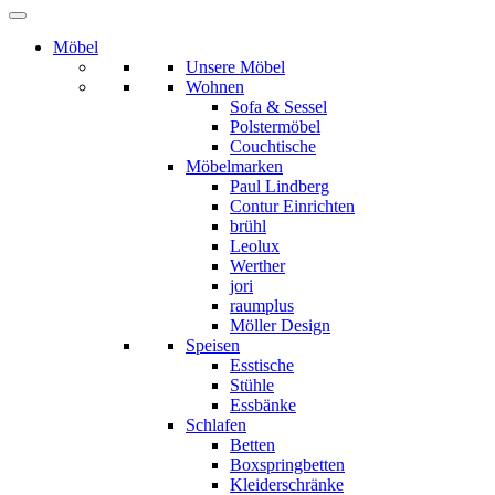
Möbel
Unsere Möbel
Wohnen
Sofa & Sessel
Polstermöbel
Couchtische
Möbelmarken
Paul Lindberg
Contur Einrichten
brühl
Leolux
Werther
jori
raumplus
Möller Design
Speisen
Esstische
Stühle
Essbänke
Schlafen
Betten
Boxspringbetten
Kleiderschränke