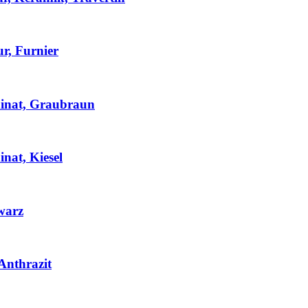
r, Furnier
inat, Graubraun
nat, Kiesel
warz
Anthrazit