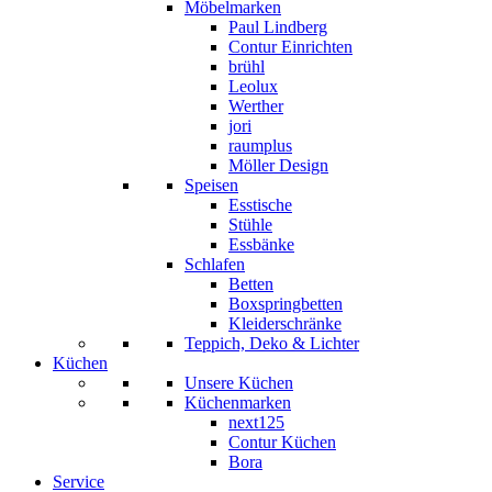
Möbelmarken
Paul Lindberg
Contur Einrichten
brühl
Leolux
Werther
jori
raumplus
Möller Design
Speisen
Esstische
Stühle
Essbänke
Schlafen
Betten
Boxspringbetten
Kleiderschränke
Teppich, Deko & Lichter
Küchen
Unsere Küchen
Küchenmarken
next125
Contur Küchen
Bora
Service